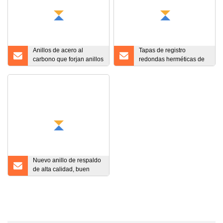
Anillos de acero al
Tapas de registro
carbono que forjan anillos
redondas herméticas de
de respaldo de brida
compuesto SMC de alta
suelta de tamaño grande
calidad y marco FRP GRP
Fibra de vidrio Tapa de
registro de bloqueo
cuadrado impermeable
Tapa de pozo de
inspección de resina
Nuevo anillo de respaldo
de alta calidad, buen
anillo para Hitachi
1220702-12500